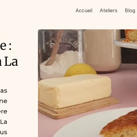
Accueil
Ateliers
Blog
 : 
 La 
s 
e 
re 
La 
s 