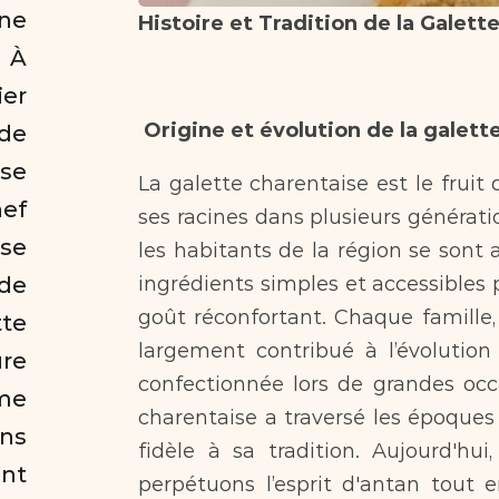
ne 
Histoire et Tradition de la Galett
 À 
r 
Origine et évolution de la galett
e 
se 
La galette charentaise est le fruit 
ef 
ses racines dans plusieurs générati
se 
les habitants de la région se sont a
e 
ingrédients simples et accessibles 
goût réconfortant. Chaque famille,
e 
largement contribué à l’évolution
re 
confectionnée lors de grandes occa
me 
charentaise a traversé les époques
ns 
fidèle à sa tradition. Aujourd'hui
nt 
perpétuons l’esprit d'antan tout e