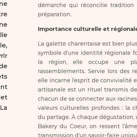
ne 
démarche qui réconcilie traditio
re 
préparation.
e 
Importance culturelle et régional
ie 
La galette charentaise est bien plus
e, 
symbole d’une identité régionale fo
r 
la région, elle occupe une pla
de 
rassemblements. Servie lors des rep
ts 
elle incarne l’esprit de convivialité 
nt 
artisanale est un rituel transmis d
et 
chacun de se connecter aux racines d
La 
valeurs culturelles profondes : la 
du partage. À chaque dégustation, qu
Bakery du Coeur, on ressent l’âme 
transmission d’un savoir-faire uniqu