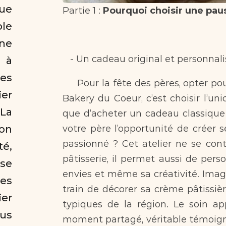
ue 
Partie 1 : 
e 
ne 
   - Un cadeau original et personnali
 à 
es 
     Pour la fête des pères, opter pour un atelier pâtisserie à La Rochelle chez 
er 
Bakery du Coeur, c’est choisir l’u
La 
que d’acheter un cadeau classique 
on 
votre père l’opportunité de créer 
passionné ? Cet atelier ne se con
, 
pâtisserie, il permet aussi de perso
e 
envies et même sa créativité. Imagi
s 
train de décorer sa crème pâtissiè
er 
typiques de la région. Le soin app
us 
moment partagé, véritable témoignag