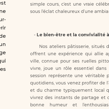
t 
simple cours, c’est une vraie célébr
ne 
sous l’éclat chaleureux d’une ambia
r-
r 
   - 
Le bien-être et la convivialité à
de 
un 
     Nos ateliers pâtisserie, situés dans le cadre enchanteur de La Rochelle, 
e 
offrent une expérience qui allie ap
i 
ville, connue pour ses ruelles pitt
vivre, joue un rôle essentiel dan
es 
session représente une véritable p
quotidiens, vous venez profiter de 
et du charme typiquement local q
vivrez des instants de partage et d
bonne humeur et l’enthousia